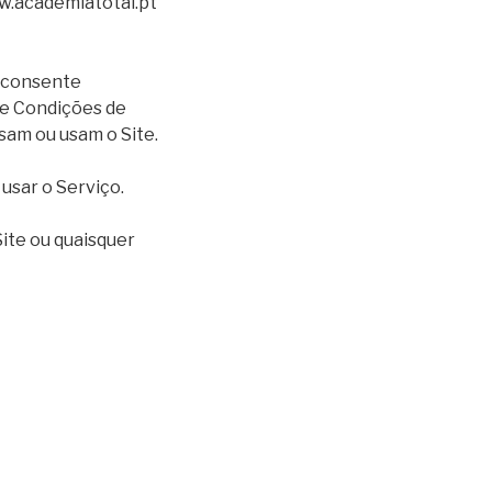
ww.academiatotal.pt
e consente
 e Condições de
ssam ou usam o Site.
usar o Serviço.
ite ou quaisquer