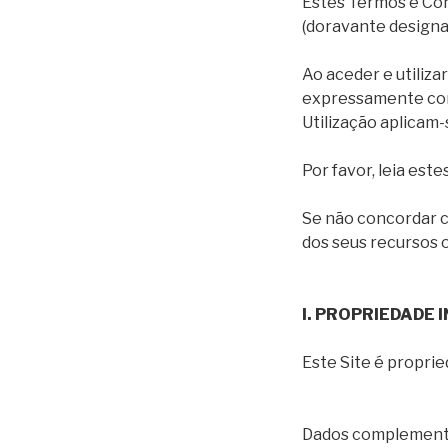
Estes Termos e Cond
(doravante designad
Ao aceder e utiliza
expressamente com 
Utilização aplicam-
Por favor, leia es
Se não concordar c
dos seus recursos o
I. PROPRIEDADE
Este Site é propr
Dados complement