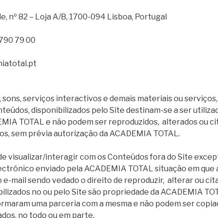
, nº 82 – Loja A/B, 1700-094 Lisboa, Portugal
 790 79 00
iatotal.pt
 sons, serviços interactivos e demais materiais ou serviços,
eúdos, disponibilizados pelo Site destinam-se a ser utiliza
MIA TOTAL e não podem ser reproduzidos, alterados ou cit
ros, sem prévia autorização da ACADEMIA TOTAL.
de visualizar/interagir com os Conteúdos fora do Site excep
lectrónico enviado pela ACADEMIA TOTAL situação em que
o e-mail sendo vedado o direito de reproduzir, alterar ou cit
ilizados no ou pelo Site são propriedade da ACADEMIA TO
formaram uma parceria com a mesma e não podem ser copiad
ados, no todo ou em parte.