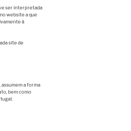
ve ser interpretada
 no website a que
tivamente à
ada site de
r, assumem a forma
rato, bem como
tugal.