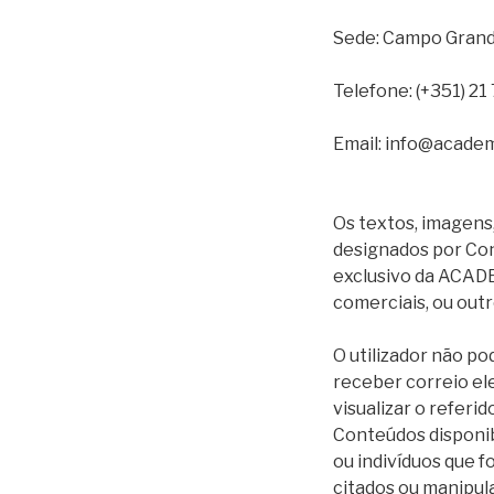
Sede: Campo Grande
Telefone: (+351) 21
Email: info@academ
Os textos, imagens,
designados por Cont
exclusivo da ACADE
comerciais, ou out
O utilizador não po
receber correio e
visualizar o referid
Conteúdos disponib
ou indivíduos que 
citados ou manipul