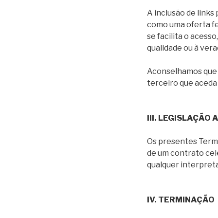
A inclusão de link
como uma oferta fe
se facilita o aces
qualidade ou à vera
Aconselhamos que l
terceiro que aceda 
III. LEGISLAÇÃO
Os presentes Termo
de um contrato cel
qualquer interpreta
IV. TERMINAÇÃO