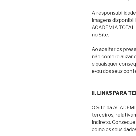
A responsabilidade
imagens disponibil
ACADEMIA TOTAL res
no Site.
Ao aceitar os pres
não comercializar 
e quaisquer consequ
e/ou dos seus cont
II. LINKS PARA T
O Site da ACADEMIA
terceiros, relativ
indireto. Consequ
como os seus dados