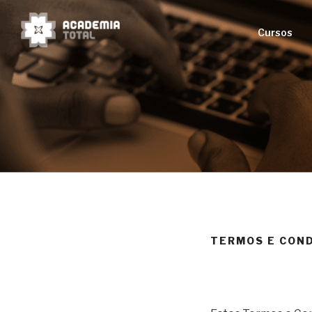
Saltar
para
Cursos
o
conteúdo
ACADEMIA
Learning for life
TERMOS E COND