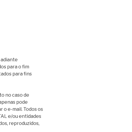
 adiante
dos para o fim
ados para fins
to no caso de
 apenas pode
ar o e-mail. Todos os
TAL e/ou entidades
os, reproduzidos,